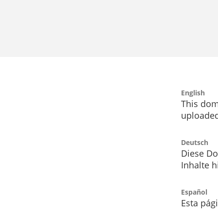
English
This dom
uploaded
Deutsch
Diese Do
Inhalte h
Español
Esta pág