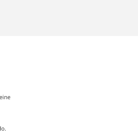
eine
do.